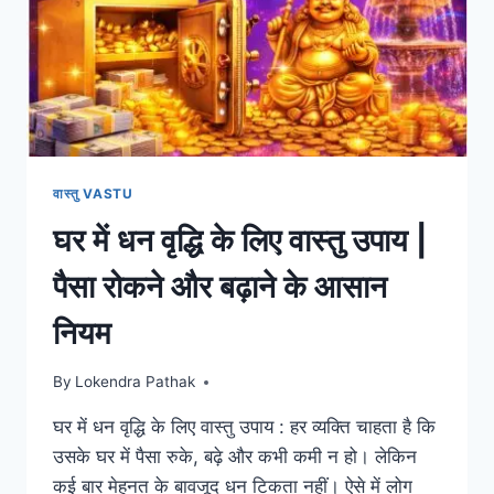
सही
दिशा
से
जीवन
में
सुख
समृद्धि
A
2
वास्तु VASTU
Z
घर में धन वृद्धि के लिए वास्तु उपाय |
INFO
पैसा रोकने और बढ़ाने के आसान
नियम
By
Lokendra Pathak
घर में धन वृद्धि के लिए वास्तु उपाय : हर व्यक्ति चाहता है कि
उसके घर में पैसा रुके, बढ़े और कभी कमी न हो। लेकिन
कई बार मेहनत के बावजूद धन टिकता नहीं। ऐसे में लोग