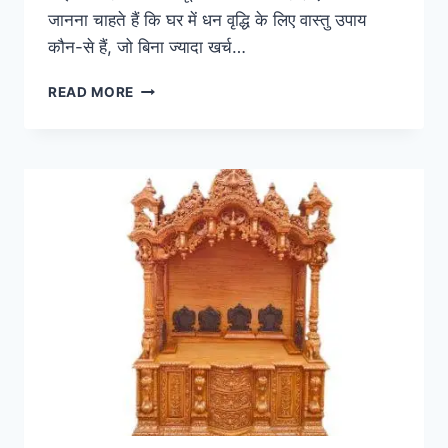
जानना चाहते हैं कि घर में धन वृद्धि के लिए वास्तु उपाय
कौन-से हैं, जो बिना ज्यादा खर्च…
घर
READ MORE
में
धन
वृद्धि
के
लिए
वास्तु
उपाय
|
पैसा
रोकने
और
बढ़ाने
के
आसान
नियम