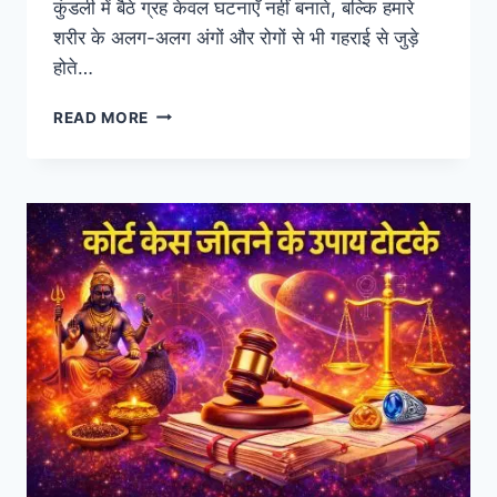
कुंडली में बैठे ग्रह केवल घटनाएँ नहीं बनाते, बल्कि हमारे
शरीर के अलग-अलग अंगों और रोगों से भी गहराई से जुड़े
होते…
ग्रह
READ MORE
और
उनसे
जुड़े
रोग
और
उनके
उपाय
ASTROMEDICAL
&
OUR
HEALTH
A
2
Z
INFO