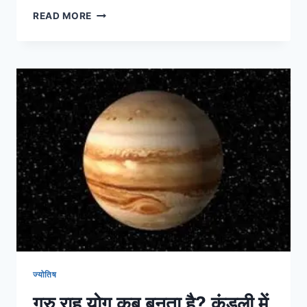
दशमांश
READ MORE
कुंडली
क्या
होती
है
D
10
CHART
कैसे
देखें
A
2
Z
DETAILED
INFO
ज्योतिष
गुरु राहु योग कब बनता है? कुंडली में