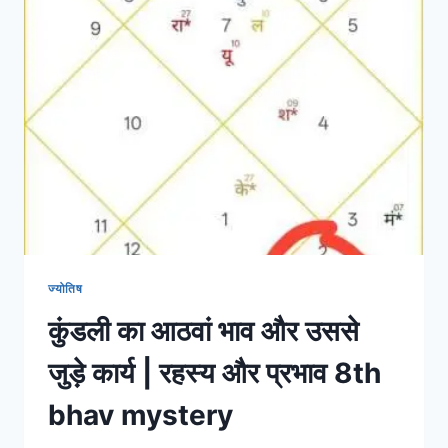
है?
कुंडली
में
किस
भाव
में
कैसा
फल
देता
है
और
इससे
बचने
के
ज्योतिष
उपाय
कुंडली का आठवां भाव और उससे
DETAILED
INFO
जुड़े कार्य | रहस्य और प्रभाव 8th
bhav mystery