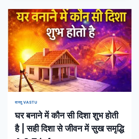
के
उपाय
टोटके
|
ज्योतिष,
दशा
और
वास्तु
के
अनुसार
समाधान
वास्तु VASTU
घर बनाने में कौन सी दिशा शुभ होती
है | सही दिशा से जीवन में सुख समृद्धि