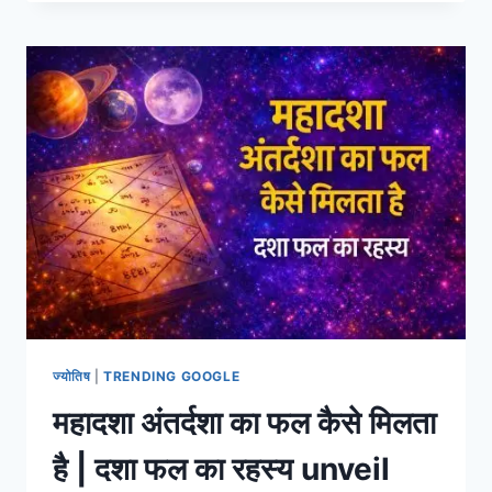
मंदिर
रखने
के
नियम
–
सही
स्थान,
दिशा
और
पूजा
विधि
A
2
Z
INFO
ज्योतिष
|
TRENDING GOOGLE
महादशा अंतर्दशा का फल कैसे मिलता
है | दशा फल का रहस्य unveil