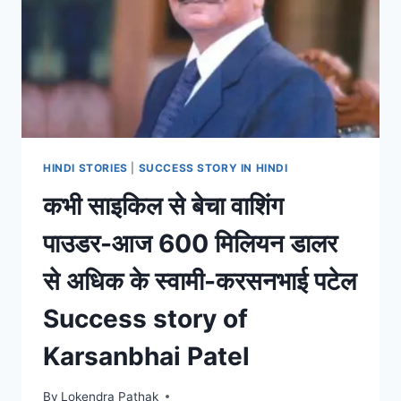
पदमश्री
जसवंती
बेन
पोपट
INSPIRATIONAL
SUCCESS
STORY
OF
LIJJAT
HINDI STORIES
|
SUCCESS STORY IN HINDI
PAPAD
कभी साइकिल से बेचा वाशिंग
पाउडर-आज 600 मिलियन डालर
से अधिक के स्वामी-करसनभाई पटेल
Success story of
Karsanbhai Patel
By
Lokendra Pathak