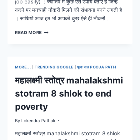
job easily) : ज्योतिष मे कुछ ऐसे उपाय बताए हैं जिन्हें
करने पर मनचाही नौकरी मिलने की संभावना बनने लगती है
। साथियों आज हम भी आपको कुछ ऐसे ही नौकरी…
मनचाही
READ MORE
नौकरी
पाने
के
5
सरल
MORE...
|
TRENDING GOOGLE
|
पूजा पाठ POOJA PATH
उपाय
(NAUKRI
महालक्ष्मी स्तोत्र mahalakshmi
PANE
KE
stotram 8 shlok to end
UPAY)-
HOW
poverty
TO
GET
By
Lokendra Pathak
DESIRED
JOB
महालक्ष्मी स्तोत्र mahalakshmi stotram 8 shlok
EASILY