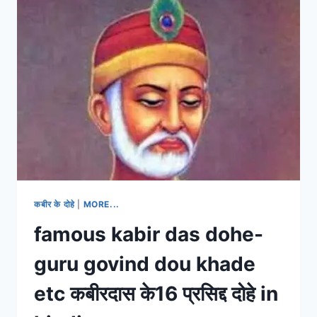
मे
होता
है
कैंसर
का
उपचार
BABA
CAN
TREAT
CANCER
कबीर के दोहे
|
MORE...
famous kabir das dohe-
guru govind dou khade
etc कबीरदास के16 प्रसिद्द दोहे in