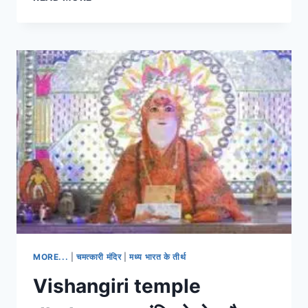
RUPEE:क्या
है
डिजिटल
रुपी,डिजिटल
रुपी
के
लाभ,क्रिप्टोकरेंसी
और
डिजिटल
रुपी
में
अंतर
की
सम्पूर्ण
जानकारी
MORE...
|
चमत्कारी मंदिर
|
मध्य भारत के तीर्थ
Vishangiri temple