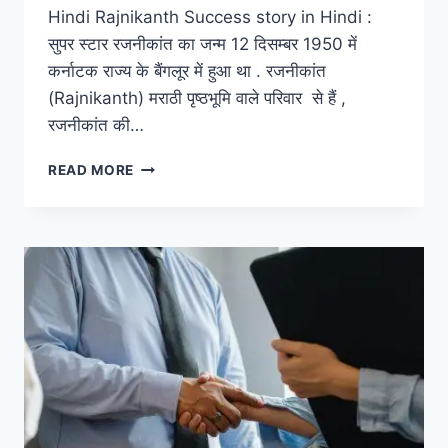
Hindi Rajnikanth Success story in Hindi :
सुपर स्टार रजनीकांत का जन्म 12 दिसम्बर 1950 में
कर्नाटक राज्य के बैंगलूर में हुआ था . रजनीकांत
(Rajnikanth) मराठी पृष्ठभूमि वाले परिवार से हैं ,
रजनीकांत की…
कैसे
READ MORE
एक
कारपेंटर
350
करोड़
की
सम्पति
का
स्वामी
है,RAJNIKANTH
SUCCESS
STORY
IN
HINDI