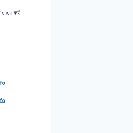
 click करें
nfo
nfo