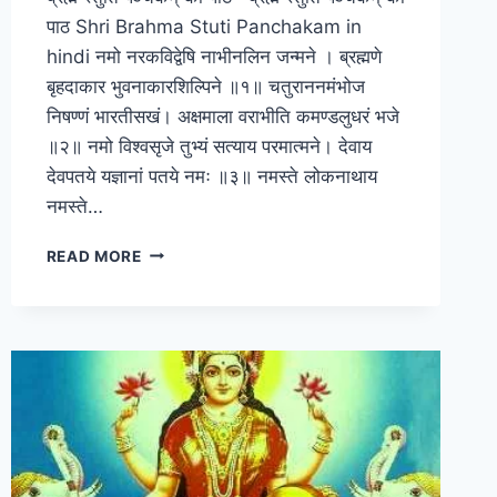
पाठ Shri Brahma Stuti Panchakam in
hindi नमो नरकविद्वेषि नाभीनलिन जन्मने । ब्रह्मणे
बृहदाकार भुवनाकारशिल्पिने ॥१॥ चतुराननमंभोज
निषण्णं भारतीसखं। अक्षमाला वराभीति कमण्डलुधरं भजे
॥२॥ नमो विश्वसृजे तुभ्यं सत्याय परमात्मने। देवाय
देवपतये यज्ञानां पतये नमः ॥३॥ नमस्ते लोकनाथाय
नमस्ते…
SHRI
READ MORE
BRAHMA
STUTI
PANCHAKAM
IN
HINDI
–
ब्रह्म
स्तुति
पञ्चकम्
का