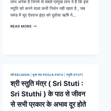
लाभ अनेक है जिनमे से सबसे प्रमुख लाभ ये है कि इस
स्तुति को करने वाला कभी निर्धन नही रहता है , जब
घमंड में चूर देवराज इंद्र को दुर्वासा ऋषि ने…
महालक्ष्मी
READ MORE
स्तु‍ति
MAHALAXMI
STUTI
IN
HINDI
इसके
पाठ
से
इंद्र
धर्म RELIGION
|
पूजा पाठ POOJA PATH
|
स्तुति STUTI
की
श्री स्तुति मंत्र ( Sri Stuti :
दरिद्रता
दूर
Sri Stuthi ) के पाठ से जीवन
हुई
थी
से सभी प्रकार के अभाव दूर होते