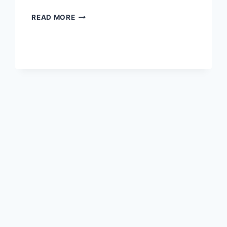
माँ
READ MORE
त्रिपुर
भैरवी
स्तुति
MAA
TRIPURA
BHAIRAVI
STUTI