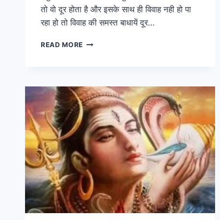
तो वो दूर होता है और इसके साथ ही विवाह नही हो पा
रहा हो तो विवाह की समस्त बाधायें दूर…
मंगला
READ MORE
गौरी
स्तुति-
MANGLA
GAURI
STUTI
IN
HINDI
मांगलिक
दोष
को
दूर
करने
का
उपाय