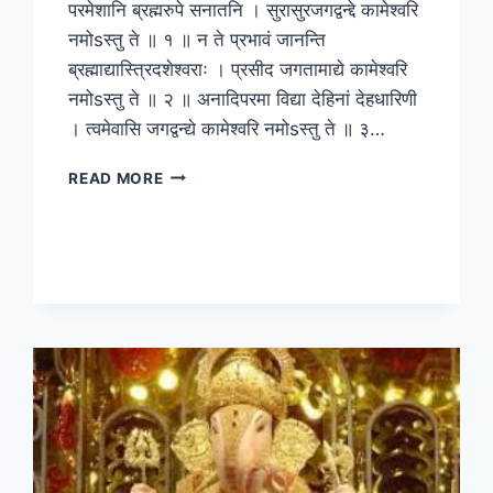
परमेशानि ब्रह्मरुपे सनातनि । सुरासुरजगद्वन्द्दे कामेश्वरि
नमोsस्तु ते ॥ १ ॥ न ते प्रभावं जानन्ति
ब्रह्माद्यास्त्रिदशेश्वराः । प्रसीद जगतामाद्ये कामेश्वरि
नमोsस्तु ते ॥ २ ॥ अनादिपरमा विद्या देहिनां देहधारिणी
। त्वमेवासि जगद्वन्द्ये कामेश्वरि नमोsस्तु ते ॥ ३…
SHRI
READ MORE
KAMESHWARI
STUTI-
युधिष्ठिर
कृत
श्री
कामेश्वरी
स्तुति