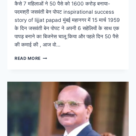
कैसे 7 महिलाओं ने 50 पैसे को 1600 करोड़ बनाया-
पदमश्री जसवंती बेन पोपट inspirational success
story of lijjat papad मुंबई महानगर में 15 मार्च 1959
के दिन जसवंती बेन पोपट ने अपनी 6 सहेलियों के साथ एक
पापड़ बनाने का बिजनेस चालू किया और पहले दिन 50 पैसे
की कमाई की , आज वो…
कैसे
READ MORE
7
महिलाओं
ने
50
पैसे
को
1600
करोड़
बनाया-
पदमश्री
जसवंती
बेन