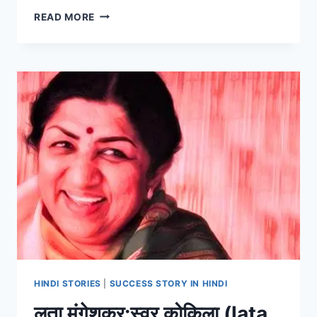
कभी
READ MORE
झूठे
बर्तन
धोये-
SAGAR
RATNA
SUCCESS
STORY
OF
JAYRAM
BANAN
ZERO
2
HERO
HINDI STORIES
|
SUCCESS STORY IN HINDI
लता मंगेशकर:स्वर कोकिला (lata