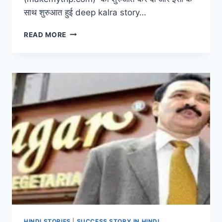
साथ शुरुआत हुई deep kalra story…
दीप
READ MORE
कालरा
की
सफलता
DEEP
KALRA
SUCCESS
STORY(2020)
HINDI STORIES
|
SUCCESS STORY IN HINDI