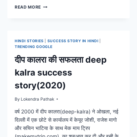
IAS
READ MORE
RAKESH
SHARMA
SUCCESS
STORY:
नेत्रहीनता
HINDI STORIES
|
SUCCESS STORY IN HINDI
|
को
TRENDING GOOGLE
दे
दीप कालरा की सफलता deep
चुनौती
बने
kalra success
प्रथम
प्रयास
story(2020)
में
IAS
By
Lokendra Pathak
वर्ष 2000 में दीप कालरा(deep-kalra) ने ओखला, नई
दिल्ली में एक छोटे से कार्यालय में केयूर जोशी, राजेश मागो
और सचिन भाटिया के साथ मेक माय ट्रिप
(makemytrip.com) का शुरुआत कर दी और इसी के