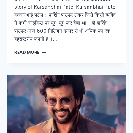
story of Karsanbhai Patel Karsanbhai Patel
करसनभाई पटेल : वाशिंग पाउडर लेकर जिसे किसी व्यक्ति
ने कभी साइकिल पर घूम-घूम कर बेचा था – वो वाशिंग
पाउडर आज 600 मिलियन डालर से भी अधिक का एक
बहुराष्ट्रीय कंपनी है ।…
कभी
READ MORE
साइकिल
से
बेचा
वाशिंग
पाउडर-
आज
600
मिलियन
डालर
से
अधिक
के
स्वामी-