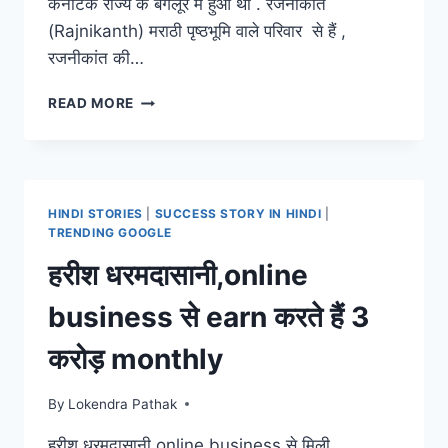
कर्नाटक राज्य के बैंगलूर में हुआ था . रजनीकांत
(Rajnikanth) मराठी पृष्ठभूमि वाले परिवार से हैं ,
रजनीकांत की…
कैसे
READ MORE
एक
कारपेंटर
350
करोड़
की
HINDI STORIES
|
SUCCESS STORY IN HINDI
|
सम्पति
TRENDING GOOGLE
का
हरीश धरमदासानी,online
स्वामी
है,RAJNIKANTH
business से earn करते हैं 3
SUCCESS
STORY
करोड़ monthly
IN
HINDI
By
Lokendra Pathak
हरीश धरमदासानी,online business से मिली