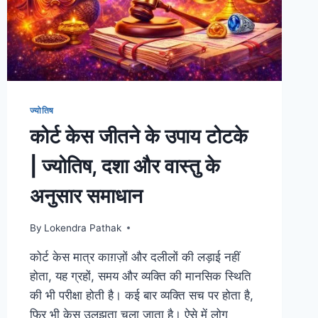
देता
है
और
इससे
बचने
के
उपाय
ज्योतिष
DETAILED
INFO
कोर्ट केस जीतने के उपाय टोटके
| ज्योतिष, दशा और वास्तु के
अनुसार समाधान
By
Lokendra Pathak
कोर्ट केस मात्र काग़ज़ों और दलीलों की लड़ाई नहीं
होता, यह ग्रहों, समय और व्यक्ति की मानसिक स्थिति
की भी परीक्षा होती है। कई बार व्यक्ति सच पर होता है,
फिर भी केस उलझता चला जाता है। ऐसे में लोग