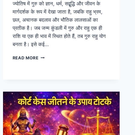
ज्योतिष में गुरु को ज्ञान, धर्म, सद्बुद्धि और जीवन के
मार्गदर्शक के रूप में देखा जाता है, जबकि राहु भ्रम,
छल, अचानक बदलाव और भौतिक लालसाओं का
प्रतीक है। जब जन्म कुंडली में गुरु और राहु एक ही
राशि या एक ही भाव में स्थित होते हैं, तब गुरु राहु योग
बनता है। इसे कई…
गुरु
READ MORE
राहु
योग
कब
बनता
है?
कुंडली
में
किस
भाव
में
कैसा
फल