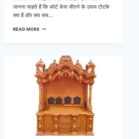
जानना चाहते हैं कि कोर्ट केस जीतने के उपाय टोटके
क्या हैं और क्या सच…
कोर्ट
READ MORE
केस
जीतने
के
उपाय
टोटके
|
ज्योतिष,
दशा
और
वास्तु
के
अनुसार
समाधान