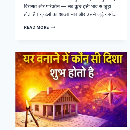
विरासत और परिवर्तन — सब कुछ इसी भाव से जुड़ा
होता है। कुंडली का आठवां भाव और उससे जुड़े कार्य…
कुंडली
READ MORE
का
आठवां
भाव
और
उससे
जुड़े
कार्य
|
रहस्य
और
प्रभाव
8TH
BHAV
MYSTERY