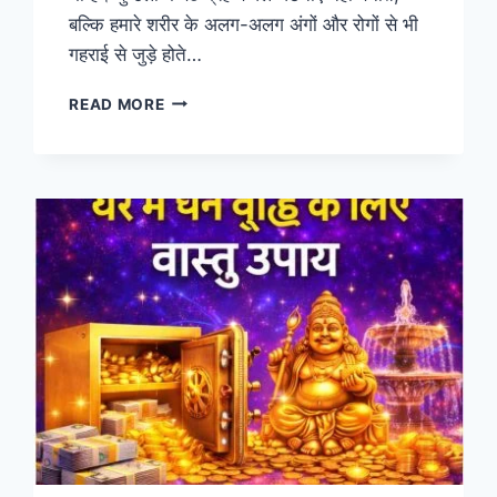
बल्कि हमारे शरीर के अलग-अलग अंगों और रोगों से भी
गहराई से जुड़े होते…
ग्रह
READ MORE
और
उनसे
जुड़े
रोग
और
उनके
उपाय
ASTROMEDICAL
&
OUR
HEALTH
A
2
Z
INFO