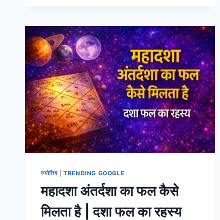
में
कौन
सी
दिशा
शुभ
होती
है
|
सही
दिशा
से
जीवन
में
सुख
समृद्धि
A
2
ज्योतिष
|
TRENDING GOOGLE
Z
महादशा अंतर्दशा का फल कैसे
INFO
मिलता है | दशा फल का रहस्य