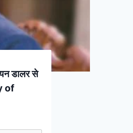
यन डालर से
y of