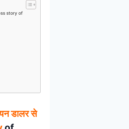
cess story of
न डालर से
y
of