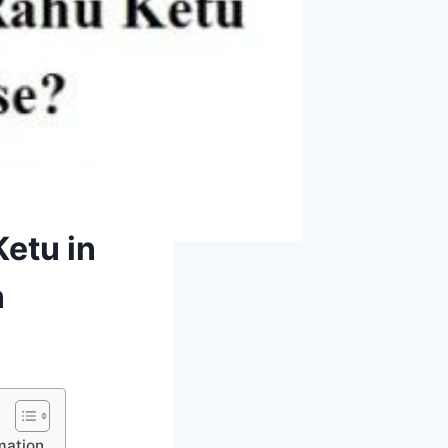
 Ketu in
n
rmation