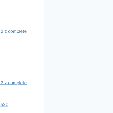
ga a 2 z complete
ga a 2 z complete
t a2z