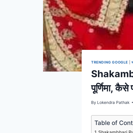
TRENDING GOOGLE
|
Shakambha
पूर्णिमा, कैस
By
Lokendra Pathak
Table of Con
Shakambhari Purnim