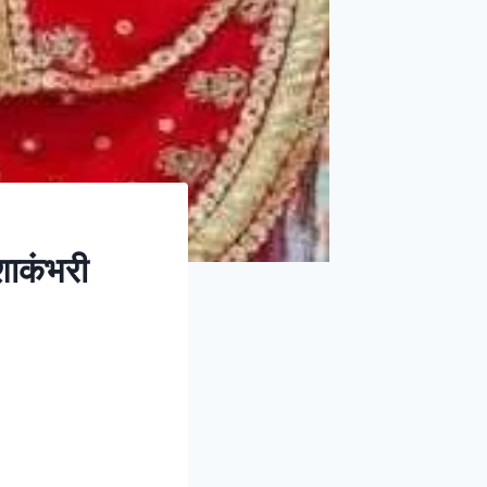
ाकंभरी